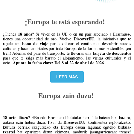
¡Europa te está esperando!
18 años
¿Tienes
? Si vives en la UE o en un país asociado a Erasmus+,
DiscoverEU
tienes una oportunidad de oro. Vuelve
, la iniciativa que te
bono de viaje
regala un
para explorar el continente, descubrir nuevas
culturas y hacer amistades por toda Europa de la forma más sostenible: ¡en
tarjeta de descuentos
tren! Además del pase de transporte, te llevarás una
para que te salga más barato el alojamiento, las visitas culturales y el
Apunta la fecha clave:
Del 8 al 22 de abril de 2026
ocio.
LEER MÁS
Europa zain duzu!
18 urte
dituzu? EBn edo Erasmus+i lotutako herrialde batean bizi bazara,
DiscoverEU:
aukera ezin hobea duzu. Itzul da
kontinentea esploratzeko,
bidaia-
kultura berriak ezagutzeko eta Europa osoan lagunak egiteko
txartel
bat oparitzen dizun ekimena, modurik jasangarrienean: trenez!