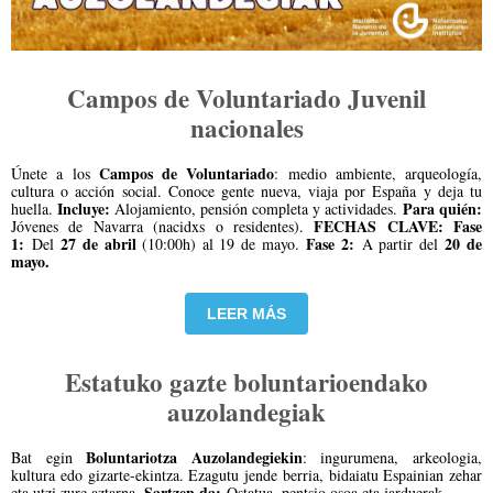
Campos de Voluntariado Juvenil
nacionales
Campos de Voluntariado
Únete a los
: medio ambiente, arqueología,
cultura o acción social. Conoce gente nueva, viaja por España y deja tu
Incluye:
Para quién:
huella.
Alojamiento, pensión completa y actividades.
FECHAS CLAVE:
Fase
Jóvenes de Navarra (nacidxs o residentes).
1:
27 de abril
Fase 2:
20 de
Del
(10:00h) al 19 de mayo.
A partir del
mayo.
LEER MÁS
Estatuko gazte boluntarioendako
auzolandegiak
Boluntariotza Auzolandegiekin
Bat egin
: ingurumena, arkeologia,
kultura edo gizarte-ekintza. Ezagutu jende berria, bidaiatu Espainian zehar
Sartzen da:
eta utzi zure aztarna.
Ostatua, pentsio osoa eta jarduerak.