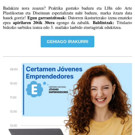
Badakizu nora zoazen? Praktika gustuko baduzu eta LHn edo Arte
Plastikoetan eta Diseinuan espezializatu nahi baduzu, marka itzazu data
Egun garrantzitsuak:
hauek gorriz!
Datorren ikasturterako izena emateko
apirilaren 20tik 30era
Baldintzak:
epea
egongo da zabalik.
Titulazio
bidezko sarbidea izatea edo 3. mailako lanbide-ziurtagiriak edukitzea.
GEHIAGO IRAKURRI