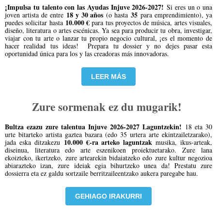
¡Impulsa tu talento con las Ayudas Injuve 2026-2027!
Si eres un o una
18 y 30 años
35
joven artista de entre
(o hasta
para emprendimiento), ya
10.000 €
puedes solicitar hasta
para tus proyectos de música, artes visuales,
diseño, literatura o artes escénicas. Ya sea para producir tu obra, investigar,
viajar con tu arte o lanzar tu propio negocio cultural, ¡es el momento de
hacer realidad tus ideas! Prepara tu dossier y no dejes pasar esta
oportunidad única para los y las creadoras más innovadoras.
LEER MÁS
Zure sormenak ez du mugarik!
Bultza ezazu zure talentua Injuve 2026-2027 Laguntzekin!
18 eta 30
urte bitarteko artista gaztea bazara (edo 35 urtera arte ekintzailetzarako),
10.000 €-ra arteko laguntzak
jada eska ditzakezu
musika, ikus-arteak,
diseinua, literatura edo arte eszenikoen proiektuetarako. Zure lana
ekoizteko, ikertzeko, zure artearekin bidaiatzeko edo zure kultur negozioa
abiarazteko izan, zure ideiak egia bihurtzeko unea da! Prestatu zure
dossierra eta ez galdu sortzaile berritzaileentzako aukera paregabe hau.
GEHIAGO IRAKURRI