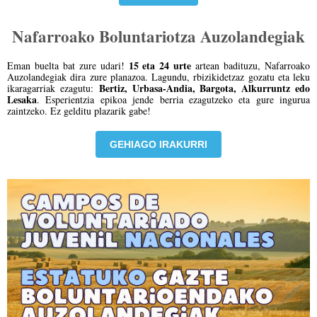
Nafarroako Boluntariotza Auzolandegiak
15 eta 24 urte
Eman buelta bat zure udari!
artean badituzu, Nafarroako
Auzolandegiak dira zure planazoa. Lagundu, rbizikidetzaz gozatu eta leku
Bertiz, Urbasa-Andia, Bargota, Alkurruntz edo
ikaragarriak ezagutu:
Lesaka
. Esperientzia epikoa jende berria ezagutzeko eta gure ingurua
zaintzeko. Ez gelditu plazarik gabe!
GEHIAGO IRAKURRI