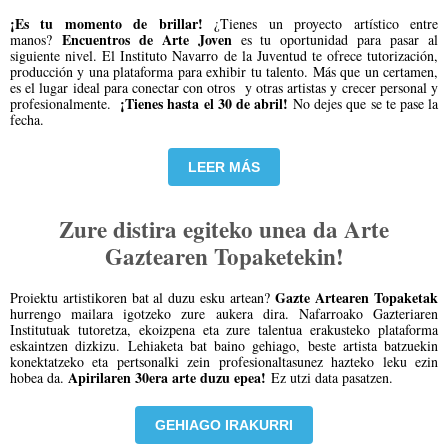
¡Es tu momento de brillar!
¿Tienes un proyecto artístico entre
Encuentros de Arte Joven
manos?
es tu oportunidad para pasar al
siguiente nivel. El Instituto Navarro de la Juventud te ofrece tutorización,
producción y una plataforma para exhibir tu talento. Más que un certamen,
es el lugar ideal para conectar con otros y otras artistas y crecer personal y
¡Tienes hasta el 30 de abril!
profesionalmente.
No dejes que se te pase la
fecha.
LEER MÁS
Zure distira egiteko unea da Arte
Gaztearen Topaketekin!
Gazte Artearen Topaketak
Proiektu artistikoren bat al duzu esku artean?
hurrengo mailara igotzeko zure aukera dira. Nafarroako Gazteriaren
Institutuak tutoretza, ekoizpena eta zure talentua erakusteko plataforma
eskaintzen dizkizu. Lehiaketa bat baino gehiago, beste artista batzuekin
konektatzeko eta pertsonalki zein profesionaltasunez hazteko leku ezin
Apirilaren 30era arte duzu epea!
hobea da.
Ez utzi data pasatzen.
GEHIAGO IRAKURRI