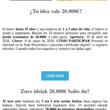
¿Tu idea vale 20.000€?
hasta 35 años
1 a 3 años de vida
Si tienes
y una empresa de
, el Injuve te
ayuda a impulsarla. Buscan los 10 mejores proyectos para otorgarles una
ayuda económica de 20.000€
Apertura:
a cada uno/a.
10 de abril de
Cierre:
CÓMO PARTICIPAR
2026.
8 de mayo de 2026.
Presenta tu
solicitud en la Sede Electrónica (¡necesitas certificado digital!) o registros
oficiales. Consulta todos los requisitos y resuelve tus dudas aquí.
LEER MÁS
Zure ideiak 20.000€ balio du?
35 urte arte
1 eta 3 urte arteko bizitza
badituzu eta
duen enpresa bat
baduzu, Injuvek hura bultzatzen laguntzen dizu. 10 proiektu onenak
20.000€-ko laguntza ekonomikoa
aukeratuko ditugu, bakoitzari
emateko.