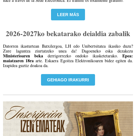
hace a través de la Sede Electrónica. El trámite es totalmente gratuito.
LEER MÁS
2026-2027ko bekatarako deialdia zabalik
Datorren ikasturtean Batxilergoa, LH edo Unibertsitatea ikasiko duzu?
Zure laguntza ziurtatzeko unea da! Dagoeneko eska dezakezu
Ministerioaren beka
Epea:
derrigorrezko ondoko ikasketetarako.
maiatzaren 18ra
arte. Eskaera Egoitza Elektronikoaren bidez egiten da.
Izapidea guztiz doakoa da.
GEHIAGO IRAKURRI