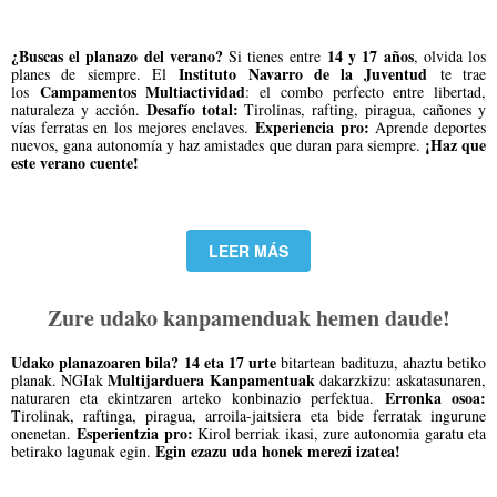
¿Buscas el planazo del verano?
14 y 17 años
Si tienes entre
, olvida los
Instituto Navarro de la Juventud
planes de siempre. El
te trae
Campamentos Multiactividad
los
: el combo perfecto entre libertad,
Desafío total:
naturaleza y acción.
Tirolinas, rafting, piragua, cañones y
Experiencia pro:
vías ferratas en los mejores enclaves.
Aprende deportes
¡Haz que
nuevos, gana autonomía y haz amistades que duran para siempre.
este verano cuente!
LEER MÁS
Zure udako kanpamenduak hemen daude!
Udako planazoaren bila?
14 eta 17 urte
bitartean badituzu, ahaztu betiko
Multijarduera Kanpamentuak
planak. NGIak
dakarzkizu: askatasunaren,
Erronka osoa:
naturaren eta ekintzaren arteko konbinazio perfektua.
Tirolinak, raftinga, piragua, arroila-jaitsiera eta bide ferratak ingurune
Esperientzia pro:
onenetan.
Kirol berriak ikasi, zure autonomia garatu eta
Egin ezazu uda honek merezi izatea!
betirako lagunak egin.