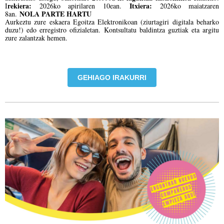
rekiera:
Itxiera:
I
2026ko apirilaren 10ean.
2026ko maiatzaren
NOLA PARTE HARTU
8an.
Aurkeztu zure eskaera Egoitza Elektronikoan (ziurtagiri digitala beharko
duzu!) edo erregistro ofizialetan. Kontsultatu baldintza guztiak eta argitu
zure zalantzak hemen.
GEHIAGO IRAKURRI